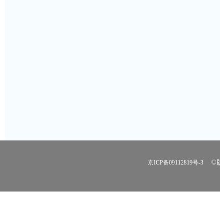
©版
京ICP备09112819号-3