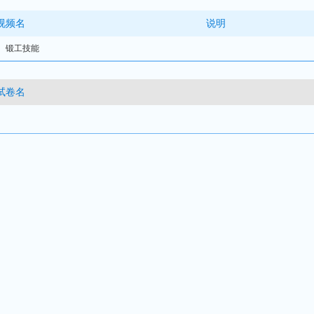
视频名
说明
1、锻工技能
试卷名