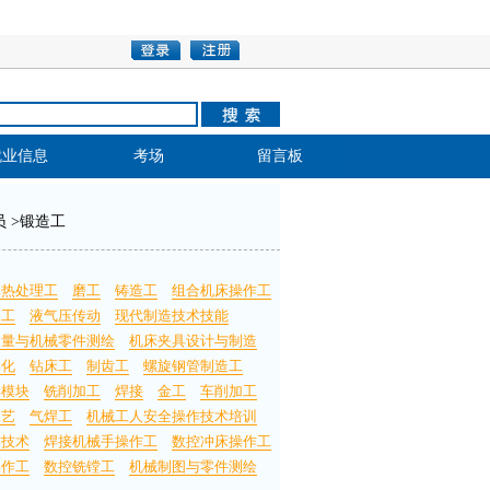
就业信息
考场
留言板
员
>
锻造工
属热处理工
磨工
铸造工
组合机床操作工
漆工
液气压传动
现代制造技术技能
测量与机械零件测绘
机床夹具设计与制造
体化
钻床工
制齿工
螺旋钢管制造工
学模块
铣削加工
焊接
金工
车削加工
工艺
气焊工
机械工人安全操作技术培训
作技术
焊接机械手操作工
数控冲床操作工
操作工
数控铣镗工
机械制图与零件测绘