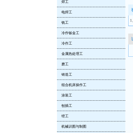
焊工
电焊工
铣工
冷作钣金工
冷作工
金属热处理工
磨工
铸造工
组合机床操作工
涂装工
刨插工
镗工
机械识图与制图