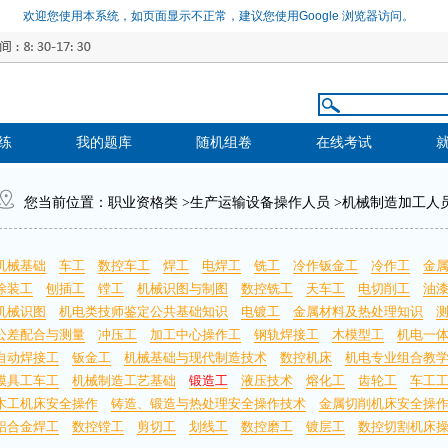
欢迎您使用本系统，如页面显示不正常，建议您使用Google 浏览器访问。
练
我的题库
随机组卷
在线考试
您当前位置：
职业资格类
>
生产运输设备操作人员
>
机械制造加工人
机械基础
车工
数控车工
焊工
电焊工
铣工
冷作钣金工
冷作工
金
涂装工
刨插工
镗工
机械识图与制图
数控铣工
天车工
电切削工
油
机械识图
机电类技师鉴定公共基础知识
电镀工
金属材料及热处理知识
公差配合与测量
冲压工
加工中心操作工
钢轨焊接工
木模型工
机电一
自动焊接工
钣金工
机械基础与现代制造技术
数控机床
机电专业组合教
模具工车工
机械制造工艺基础
锻造工
液压技术
熔化工
齿轮工
车工
木工机床安全操作
铸造、锻造与热处理安全操作技术
金属切削机床安全操
铝合金焊工
数控镗工
剪切工
划线工
数控磨工
镀层工
数控切割机床