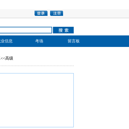
就业信息
考场
留言板
工
<<
高级