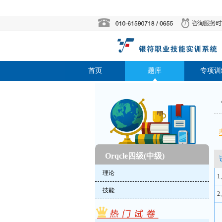
首页
题库
专项训
Orqcle四级(中级)
理论
1
技能
2