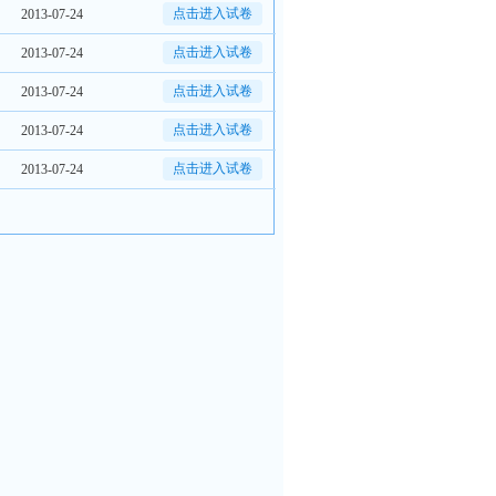
点击进入试卷
2013-07-24
点击进入试卷
2013-07-24
点击进入试卷
2013-07-24
点击进入试卷
2013-07-24
点击进入试卷
2013-07-24