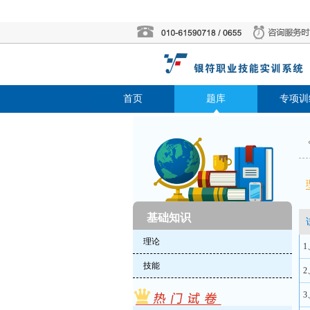
首页
题库
专项训
基础知识
理论
技能