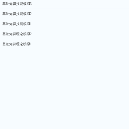
4、基础知识技能模拟3
5、基础知识技能模拟2
6、基础知识技能模拟1
7、基础知识理论模拟2
8、基础知识理论模拟1