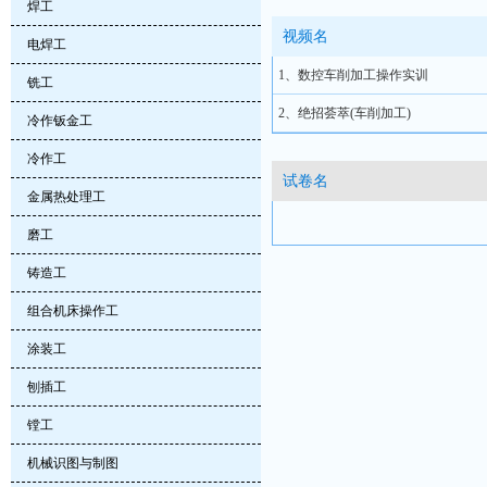
焊工
视频名
电焊工
1、数控车削加工操作实训
铣工
2、绝招荟萃(车削加工)
冷作钣金工
冷作工
试卷名
金属热处理工
磨工
铸造工
组合机床操作工
涂装工
刨插工
镗工
机械识图与制图