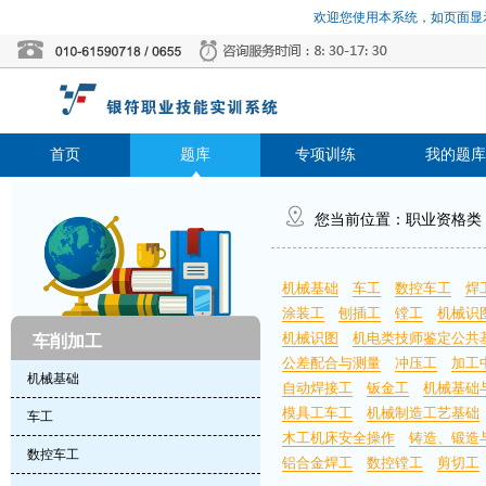
欢迎您使用本系统，如页面显示
首页
题库
专项训练
我的题库
您当前位置：
职业资格类
机械基础
车工
数控车工
焊
涂装工
刨插工
镗工
机械识
机械识图
机电类技师鉴定公共
车削加工
公差配合与测量
冲压工
加工
机械基础
自动焊接工
钣金工
机械基础
模具工车工
机械制造工艺基础
车工
木工机床安全操作
铸造、锻造
数控车工
铝合金焊工
数控镗工
剪切工