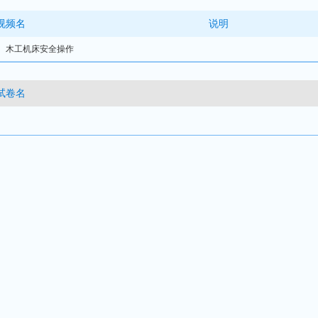
视频名
说明
1、木工机床安全操作
试卷名