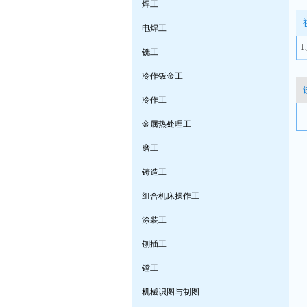
焊工
电焊工
铣工
冷作钣金工
冷作工
金属热处理工
磨工
铸造工
组合机床操作工
涂装工
刨插工
镗工
机械识图与制图