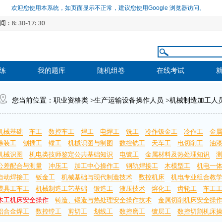
欢迎您使用本系统，如页面显示不正常，建议您使用Google 浏览器访问。
练
我的题库
随机组卷
在线考试
您当前位置：
职业资格类
>
生产运输设备操作人员
>
机械制造加工人
机械基础
车工
数控车工
焊工
电焊工
铣工
冷作钣金工
冷作工
金
涂装工
刨插工
镗工
机械识图与制图
数控铣工
天车工
电切削工
油
机械识图
机电类技师鉴定公共基础知识
电镀工
金属材料及热处理知识
公差配合与测量
冲压工
加工中心操作工
钢轨焊接工
木模型工
机电一
自动焊接工
钣金工
机械基础与现代制造技术
数控机床
机电专业组合教
模具工车工
机械制造工艺基础
锻造工
液压技术
熔化工
齿轮工
车工
木工机床安全操作
铸造、锻造与热处理安全操作技术
金属切削机床安全操
铝合金焊工
数控镗工
剪切工
划线工
数控磨工
镀层工
数控切割机床