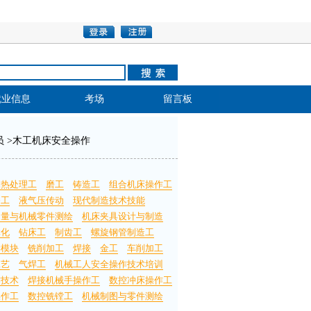
就业信息
考场
留言板
员
>
木工机床安全操作
属热处理工
磨工
铸造工
组合机床操作工
漆工
液气压传动
现代制造技术技能
测量与机械零件测绘
机床夹具设计与制造
体化
钻床工
制齿工
螺旋钢管制造工
学模块
铣削加工
焊接
金工
车削加工
工艺
气焊工
机械工人安全操作技术培训
作技术
焊接机械手操作工
数控冲床操作工
操作工
数控铣镗工
机械制图与零件测绘